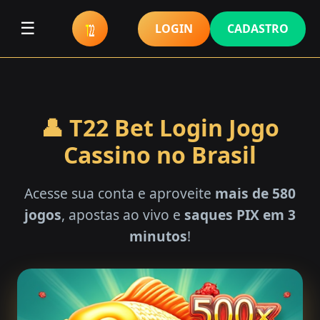
☰
LOGIN
CADASTRO
👤 T22 Bet Login Jogo
Cassino no Brasil
Acesse sua conta e aproveite
mais de 580
jogos
, apostas ao vivo e
saques PIX em 3
minutos
!