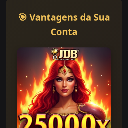
🎯 Vantagens da Sua
Conta