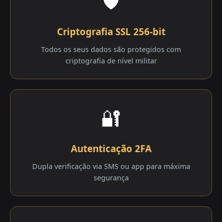
🛡️
Criptografia SSL 256-bit
Todos os seus dados são protegidos com
criptografia de nível militar
🔐
Autenticação 2FA
Dupla verificação via SMS ou app para máxima
segurança