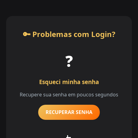
🔑 Problemas com Login?
❓
Esqueci minha senha
Recupere sua senha em poucos segundos
RECUPERAR SENHA