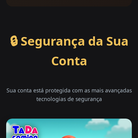
🔒 Segurança da Sua
Conta
Sua conta está protegida com as mais avançadas
tecnologias de segurança