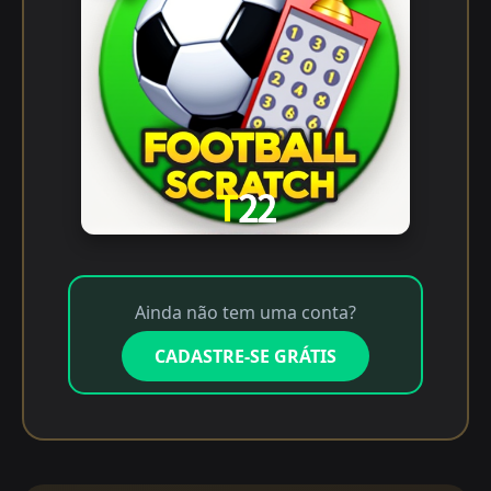
Ainda não tem uma conta?
CADASTRE-SE GRÁTIS